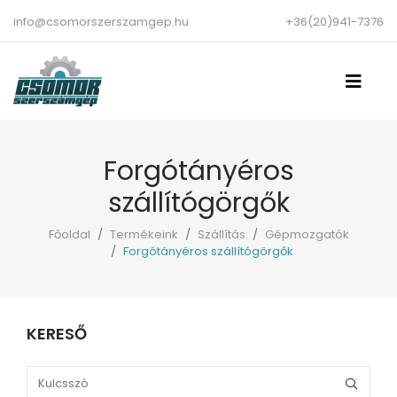
info@csomorszerszamgep.hu
+36(20)941-7376
Forgótányéros
szállítógörgők
Főoldal
Termékeink
Szállítás
Gépmozgatók
Forgótányéros szállítógörgők
KERESŐ