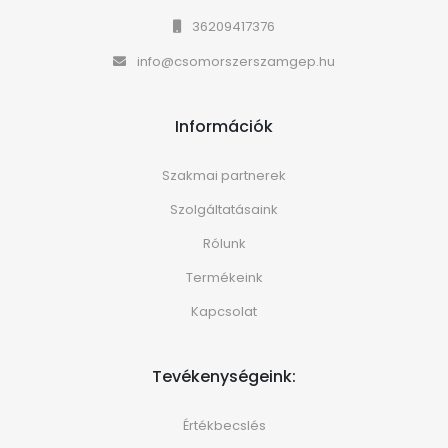
36209417376
info@csomorszerszamgep.hu
Információk
Szakmai partnerek
Szolgáltatásaink
Rólunk
Termékeink
Kapcsolat
Tevékenységeink:
Értékbecslés