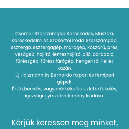
Csomor Szerszámgép Kereskedés, Műszaki,
Kereskedelmi és Szakértői Iroda. Szerszámgép,
eszterga, esztergagép, marógép, köszörű, prés,
vésőgép, hajlító, lemezhajlító, olló, daraboló,
fűrészgép, fűrész,fúrógép, hengerítő, Pellet
kazán.
Új Holzmann és Bernardo faipari és fémipari
gépek.
Értékbecslés, vagyonértékelés, üzletértékelés,
igazságügyi szakvélemény kiadása.
Kérjük keressen meg minket,