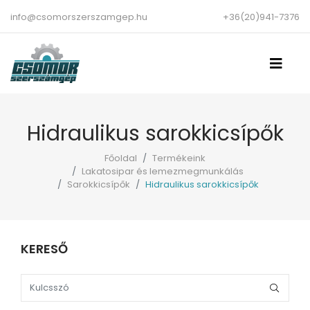
info@csomorszerszamgep.hu
+36(20)941-7376
Hidraulikus sarokkicsípők
Főoldal
Termékeink
Lakatosipar és lemezmegmunkálás
Sarokkicsípők
Hidraulikus sarokkicsípők
KERESŐ