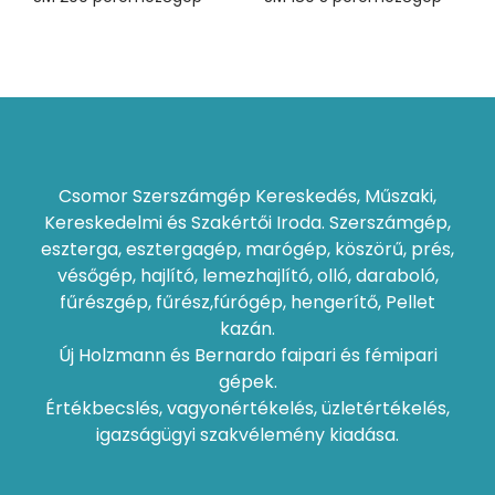
Csomor Szerszámgép Kereskedés, Műszaki,
Kereskedelmi és Szakértői Iroda. Szerszámgép,
eszterga, esztergagép, marógép, köszörű, prés,
vésőgép, hajlító, lemezhajlító, olló, daraboló,
fűrészgép, fűrész,fúrógép, hengerítő, Pellet
kazán.
Új Holzmann és Bernardo faipari és fémipari
gépek.
Értékbecslés, vagyonértékelés, üzletértékelés,
igazságügyi szakvélemény kiadása.