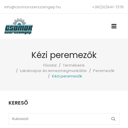
info@csomorszerszamgep.hu
+36(20)941-7376
Kézi peremezők
Főoldal
Termékeink
Lakatosipar és lemezmegmunkálás
Peremezők
Kézi peremezők
KERESŐ