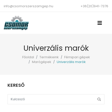
info@csomorszerszamgep.hu
+36(20)941-7376
Univerzális marók
Főoldal
Termékeink
Fémipari gépek
Marógépek
Univerzális marók
KERESŐ