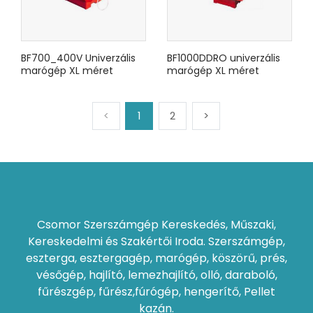
BF700_400V Univerzális
BF1000DDRO univerzális
marógép XL méret
marógép XL méret
<
1
2
>
Csomor Szerszámgép Kereskedés, Műszaki,
Kereskedelmi és Szakértői Iroda. Szerszámgép,
eszterga, esztergagép, marógép, köszörű, prés,
vésőgép, hajlító, lemezhajlító, olló, daraboló,
fűrészgép, fűrész,fúrógép, hengerítő, Pellet
kazán.