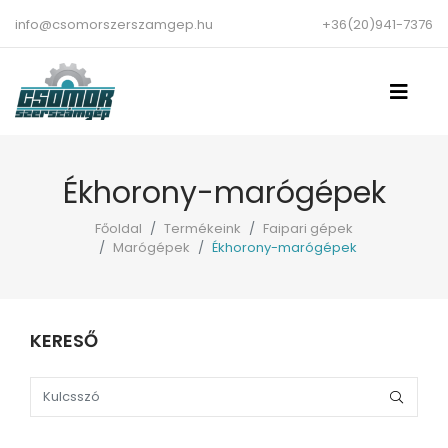
info@csomorszerszamgep.hu
+36(20)941-7376
Ékhorony-marógépek
Főoldal
Termékeink
Faipari gépek
Marógépek
Ékhorony-marógépek
KERESŐ