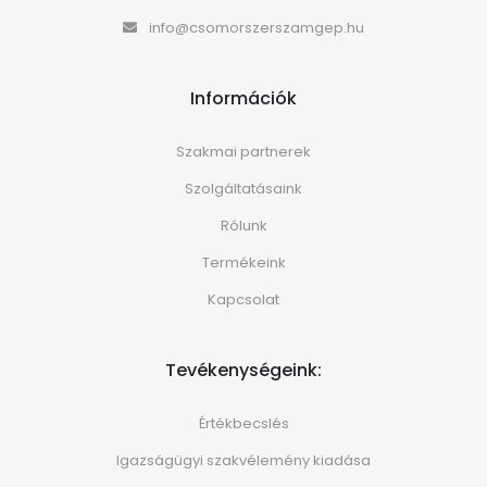
info@csomorszerszamgep.hu
Információk
Szakmai partnerek
Szolgáltatásaink
Rólunk
Termékeink
Kapcsolat
Tevékenységeink:
Értékbecslés
Igazságügyi szakvélemény kiadása