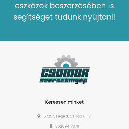
eszközök beszerzésében is
segítséget tudunk nyújtani!
Keressen minket
6725 Szeged, Csillag u. 18.
36209417376