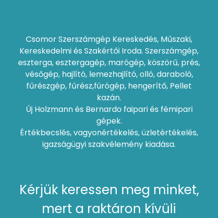
Csomor Szerszámgép Kereskedés, Műszaki,
Kereskedelmi és Szakértői Iroda. Szerszámgép,
eszterga, esztergagép, marógép, köszörű, prés,
vésőgép, hajlító, lemezhajlító, olló, daraboló,
fűrészgép, fűrész,fúrógép, hengerítő, Pellet
kazán.
Új Holzmann és Bernardo faipari és fémipari
gépek.
Értékbecslés, vagyonértékelés, üzletértékelés,
igazságügyi szakvélemény kiadása.
Kérjük keressen meg minket,
mert a raktáron kívüli