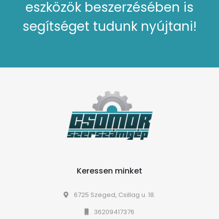
eszközök beszerzésében is
segítséget tudunk nyújtani!
Keressen minket
6725 Szeged, Csillag u. 18.
36209417376