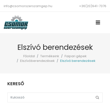
info@csomorszerszamgep.hu
+36(20)941-7376
Elszívó berendezések
Főoldal
Termékeink
Faipari gépek
Elszívóberendezések
Elszívó berendezések
KERESŐ