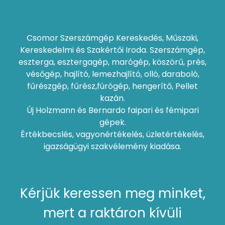
Csomor Szerszámgép Kereskedés, Műszaki,
Kereskedelmi és Szakértői Iroda. Szerszámgép,
eszterga, esztergagép, marógép, köszörű, prés,
vésőgép, hajlító, lemezhajlító, olló, daraboló,
fűrészgép, fűrész,fúrógép, hengerítő, Pellet
kazán.
Új Holzmann és Bernardo faipari és fémipari
gépek.
Értékbecslés, vagyonértékelés, üzletértékelés,
igazságügyi szakvélemény kiadása.
Kérjük keressen meg minket,
mert a raktáron kívüli