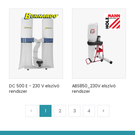
DC 500 E - 230 V elszívó
ABS850_230V elszívó
rendszer
rendszer
<
1
2
3
4
>