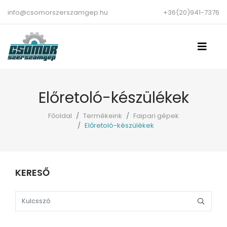
info@csomorszerszamgep.hu
+36(20)941-7376
Előretoló-készülékek
Főoldal
Termékeink
Faipari gépek
Előretoló-készülékek
KERESŐ