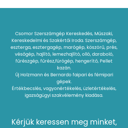
Csomor Szerszámgép Kereskedés, Műszaki,
Kereskedelmi és Szakértői Iroda. Szerszámgép,
eszterga, esztergagép, marógép, köszörű, prés,
vésőgép, hajlító, lemezhajlító, olló, daraboló,
fűrészgép, fűrész,fúrógép, hengerítő, Pellet
kazán.
Új Holzmann és Bernardo faipari és fémipari
gépek.
Értékbecslés, vagyonértékelés, üzletértékelés,
igazságügyi szakvélemény kiadása.
Kérjük keressen meg minket,