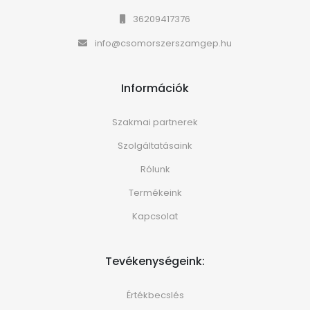
36209417376
info@csomorszerszamgep.hu
Információk
Szakmai partnerek
Szolgáltatásaink
Rólunk
Termékeink
Kapcsolat
Tevékenységeink:
Értékbecslés